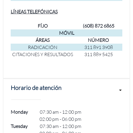
LÍNEAS TELEFÓNICAS
FÍJO
(608) 872 6865
MÓVIL
ÁREAS
NÚMERO
RADICACIÓN
311 891 3908
CITACIONES Y RESULTADOS
311 889 5425
Horario de atención
Monday
07:30 am
-
12:00 pm
02:00 pm
-
06:00 pm
Tuesday
07:30 am
-
12:00 pm