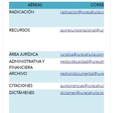
AÉREAS
CORREOS
RADICACIÓN
radicacion@jurecahuila.com
RECURSOS
auxrecursosnacional@jurecah
ÁREA JURÍDICA
juridica@jurecahuila.com
ADMINISTRATIVA Y
gestordecalidad@jurecahuila.
FINANCIERA
ARCHIVO
gestiondocumental@jurecahui
CITACIONES
auxponencias@jurecahuila.co
DICTÁMENES
dictamen@jurecahuila.com